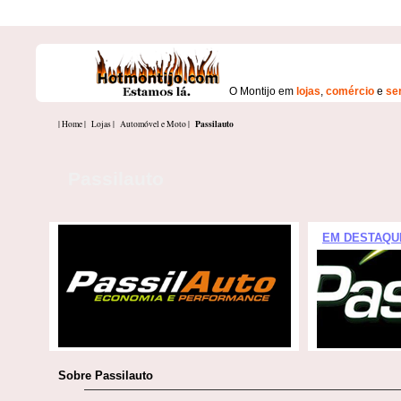
O Montijo em
lojas
,
comércio
e
se
Passilauto
| Home |
Lojas |
Automóvel e Moto |
Passilauto
EM DESTAQU
Sobre Passilauto