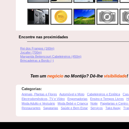
Encontre nas proximidades
Rei dos Frangos (160m)
Jocafer (700m)
Margarida Bettencourt Cabeleireiros (450m)
Brincadeiras a Bordo (-)
Tem um
negócio
no Montijo? Dê-lhe
visibilidade
!
Categorias:
Animais, Plantas e Flores
Automóvel e Moto
Cabeleireiros e Estética
Cas
Electrodomésticos, TV e Vídeo
Engomadorias
Ensino e Tempos Livres
H
Moda Adulto e Vestuário
Moda Bebé e Criança
Noite
Papelarias e Centro
Restaurantes
Sapatarias
Saúde e Bem Estar
Serviços
Take Away
Tra