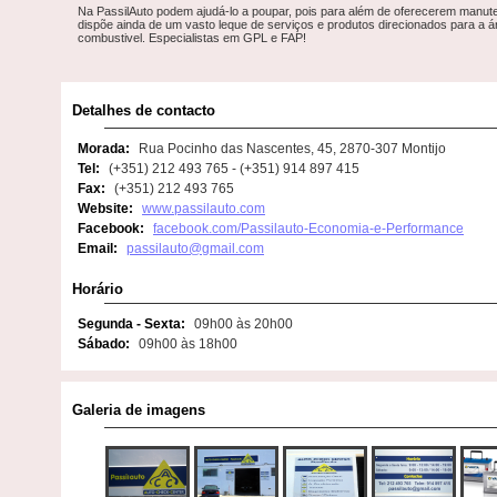
Na PassilAuto podem ajudá-lo a poupar, pois para além de oferecerem manut
dispõe ainda de um vasto leque de serviços e produtos direcionados para a 
combustivel. Especialistas em GPL e FAP!
Detalhes de contacto
Morada:
Rua Pocinho das Nascentes, 45, 2870-307 Montijo
Tel:
(+351) 212 493 765 - (+351) 914 897 415
Fax:
(+351) 212 493 765
Website:
www.passilauto.com
Facebook:
facebook.com/Passilauto-Economia-e-Performance
Email:
passilauto@gmail.com
Horário
Segunda - Sexta:
09h00 às 20h00
Sábado:
09h00 às 18h00
Galeria de imagens